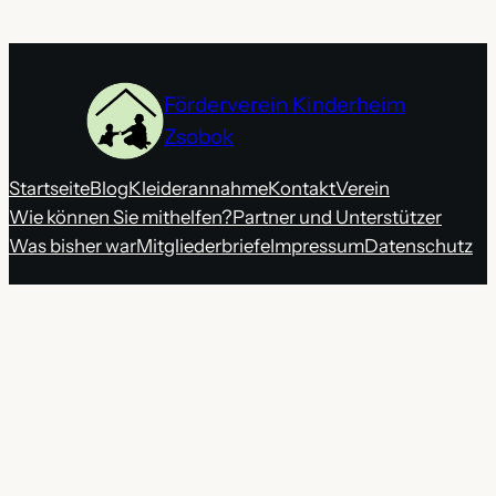
Förderverein Kinderheim
Zsobok
Startseite
Blog
Kleiderannahme
Kontakt
Verein
Wie können Sie mithelfen?
Partner und Unterstützer
Was bisher war
Mitgliederbriefe
Impressum
Datenschutz