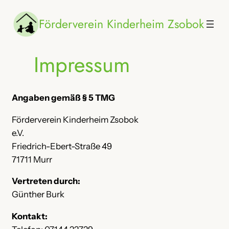
Zum
Förderverein Kinderheim Zsobok
Inhalt
springen
Impressum
Angaben gemäß § 5 TMG
Förderverein Kinderheim Zsobok
e.V.
Friedrich-Ebert-Straße 49
71711 Murr
Vertreten durch:
Günther Burk
Kontakt: