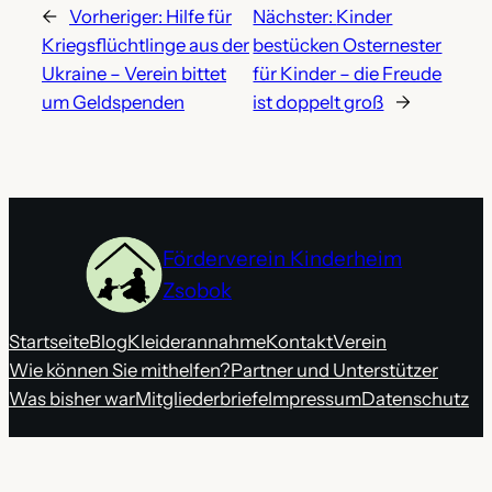
←
Vorheriger:
Hilfe für
Nächster:
Kinder
Kriegsflüchtlinge aus der
bestücken Osternester
Ukraine – Verein bittet
für Kinder – die Freude
um Geldspenden
ist doppelt groß
→
Förderverein Kinderheim
Zsobok
Startseite
Blog
Kleiderannahme
Kontakt
Verein
Wie können Sie mithelfen?
Partner und Unterstützer
Was bisher war
Mitgliederbriefe
Impressum
Datenschutz