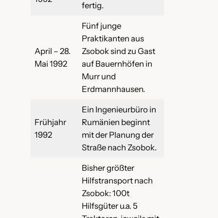
fertig.
Fünf junge
Praktikanten aus
April – 28.
Zsobok sind zu Gast
Mai 1992
auf Bauernhöfen in
Murr und
Erdmannhausen.
Ein Ingenieurbüro in
Frühjahr
Rumänien beginnt
1992
mit der Planung der
Straße nach Zsobok.
Bisher größter
Hilfstransport nach
Zsobok: 100t
Hilfsgüter u.a. 5