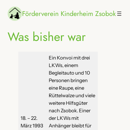
Zum
Förderverein Kinderheim Zsobok
Inhalt
springen
Was bisher war
Ein Konvoi mit drei
LKWs, einem
Begleitauto und 10
Personen bringen
eine Raupe, eine
Rüttelwalze und viele
weitere Hilfsgüter
nach Zsobok. Einer
18. – 22.
der LKWs mit
März 1993
Anhänger bleibt für