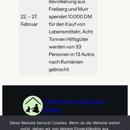
Bevölkerung aus
Freiberg und Murr
22. – 27.
spendet 10.000 DM
Februar
für den Kauf von
Lebensmitteln. Acht
Tonnen Hilfsgüter
werden von 33
Personen in 13 Autos
nach Rumänien
gebracht.
Förderverein Kinderheim
Zsobok
Startseite
Blog
Kleiderannahme
Kontakt
Verein
Diese Website benutzt Cookies. Wenn du die Website weiter
nutzt, gehen wir von deinem Einverständnis aus.